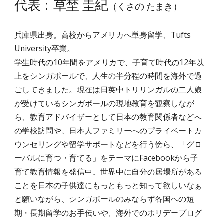
代表：草埜 圭紀
（くさの たまき）
兵庫県出身。高校からアメリカへ
単身
留学、Tufts
University卒業。
学生時代の10年間をアメリカで、子育て時代の1
2
年
以
上
をシンガポールで、
人生の半分程の時間
を海外で過
ごしてきました。現在は日英中トリリンガルの二人娘
が受けているシンガポールの現地教育を観察しなが
ら、
教育アドバイザーとして日本の教育関係者などへ
の学校訪問や、日本人ファミリーへのプライベートカ
ウンセリング
や留学サポート
などを行う傍ら、「グロ
ーバルに育つ・育てる」をテーマにFacebookから子
育て教育情報を発信中。世界中に自分の居場所がある
ことを日本の子供達にもっともっと知って欲しいなぁ
と願いながら、シンガポールのみならず各国への短
期・長期留学のお手伝いや、海外でのホリデープログ