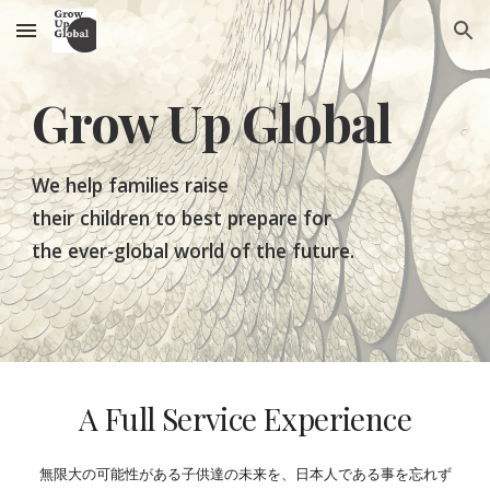
Skip to main content
Skip to navigation
Grow Up Global
We help families raise
their children to best prepare for
the ever-global world of the future.
A Full Service Experience
無限大の可能性がある子供達の未来を、日本人である事を忘れず